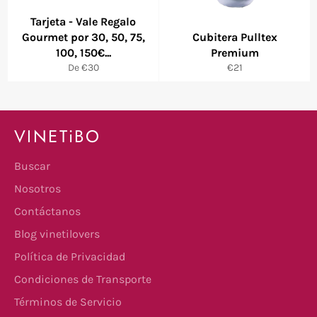
Tarjeta - Vale Regalo
Gourmet por 30, 50, 75,
Cubitera Pulltex
100, 150€...
Premium
Precio
De €30
€21
habitual
VINETiBO
Buscar
Nosotros
Contáctanos
Blog vinetilovers
Política de Privacidad
Condiciones de Transporte
Términos de Servicio