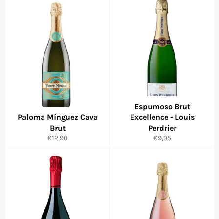
Espumoso Brut
Paloma Mínguez Cava
Excellence - Louis
Brut
Perdrier
Precio
Precio
€12,90
€9,95
habitual
habitual