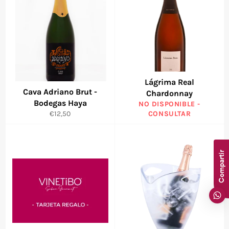
Lágrima Real
Cava Adriano Brut -
Chardonnay
Bodegas Haya
NO DISPONIBLE -
Precio
€12,50
CONSULTAR
habitual
Compartir