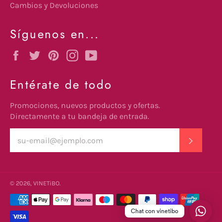
Cambios y Devoluciones
Síguenos en...
Facebook
Twitter
Pinterest
Instagram
YouTube
Entérate de todo
Promociones, nuevos productos y ofertas.
Directamente a tu bandeja de entrada.
SUSCRI
© 2026,
VINETiBO
.
undefine
Métodos
de
Chat con vinetibo
pago