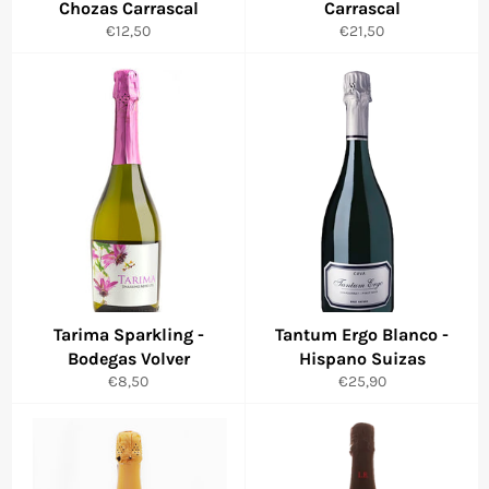
Chozas Carrascal
Carrascal
Precio
Precio
€12,50
€21,50
habitual
habitual
Tarima Sparkling -
Tantum Ergo Blanco -
Bodegas Volver
Hispano Suizas
Precio
Precio
€8,50
€25,90
habitual
habitual