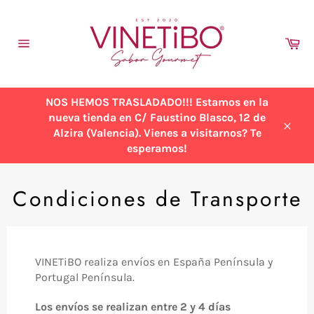
Ir
directamente
al
Ca
contenido
Navegación
NOS HEMOS TRASLADADO!!! Estamos en la
nueva tienda en C/ Faustino Blasco, 12 de
Alzira (Valencia). Vienes a visitarnos? Te
Cerra
esperamos!
Condiciones de Transporte
VINETiBO realiza envíos en España Península y
Portugal Península.
Los envíos se realizan entre 2 y 4 días