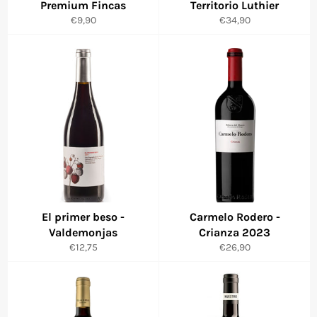
Premium Fincas
Territorio Luthier
Precio
Precio
€9,90
€34,90
habitual
habitual
El primer beso -
Carmelo Rodero -
Valdemonjas
Crianza 2023
Precio
Precio
€12,75
€26,90
habitual
habitual