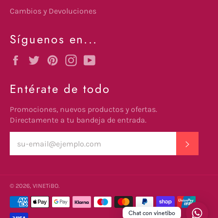
Cambios y Devoluciones
Síguenos en...
Facebook
Twitter
Pinterest
Instagram
YouTube
Entérate de todo
Promociones, nuevos productos y ofertas.
Directamente a tu bandeja de entrada.
SUSCRI
© 2026,
VINETiBO
.
undefine
Métodos
de
Chat con vinetibo
pago