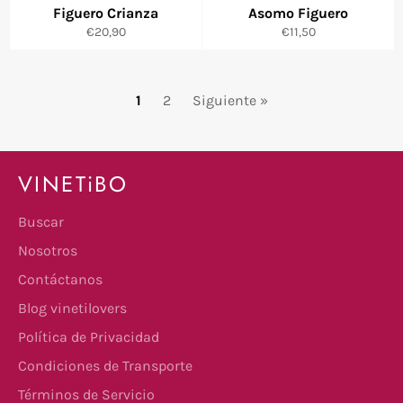
Figuero Crianza
Asomo Figuero
Precio
Precio
€20,90
€11,50
habitual
habitual
1
2
Siguiente »
VINETiBO
Buscar
Nosotros
Contáctanos
Blog vinetilovers
Política de Privacidad
Condiciones de Transporte
Términos de Servicio