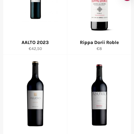
AALTO 2023
Rippa Dorii Roble
Precio
Precio
€42,50
€8
habitual
habitual