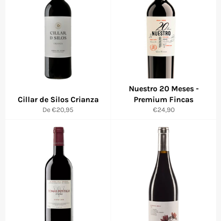
Nuestro 20 Meses -
Cillar de Silos Crianza
Premium Fincas
Precio
De €20,95
€24,90
habitual