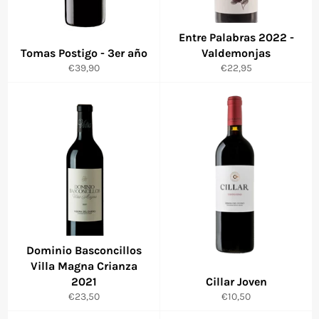
Entre Palabras 2022 -
Tomas Postigo - 3er año
Valdemonjas
Precio
Precio
€39,90
€22,95
habitual
habitual
Dominio Basconcillos
Villa Magna Crianza
2021
Cillar Joven
Precio
Precio
€23,50
€10,50
habitual
habitual