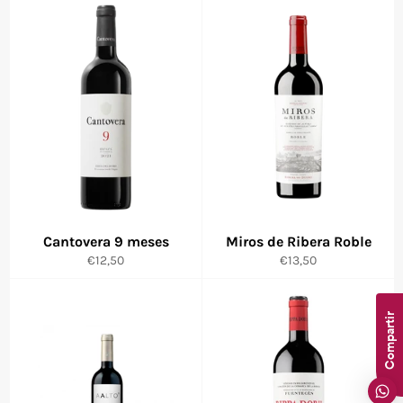
Cantovera 9 meses
Miros de Ribera Roble
Precio
Precio
€12,50
€13,50
habitual
habitual
Compartir