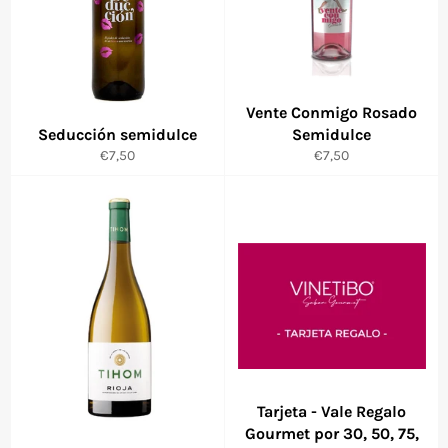
Vente Conmigo Rosado
Seducción semidulce
Semidulce
Precio
Precio
€7,50
€7,50
habitual
habitual
Tarjeta - Vale Regalo
Gourmet por 30, 50, 75,