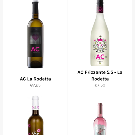
AC Frizzante 5.5 - La
AC La Rodetta
Rodetta
Precio
Precio
€7,25
€7,50
habitual
habitual