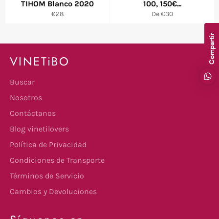
TIHOM Blanco 2020
100, 150€...
Precio
€28
De €30
habitual
Compartir
VINETiBO
Buscar
Nosotros
Contáctanos
Blog vinetilovers
Política de Privacidad
Condiciones de Transporte
Términos de Servicio
Cambios y Devoluciones