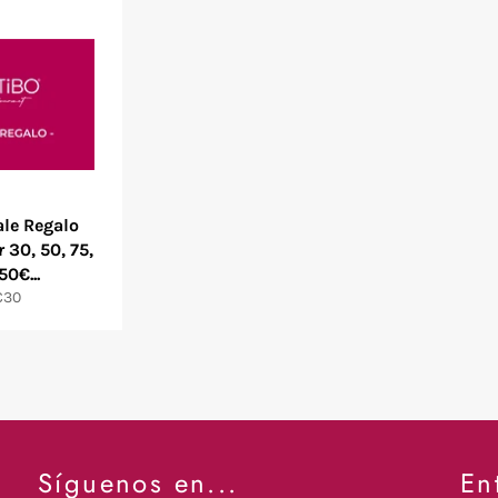
Vale Regalo
 30, 50, 75,
50€...
€30
Síguenos en...
En