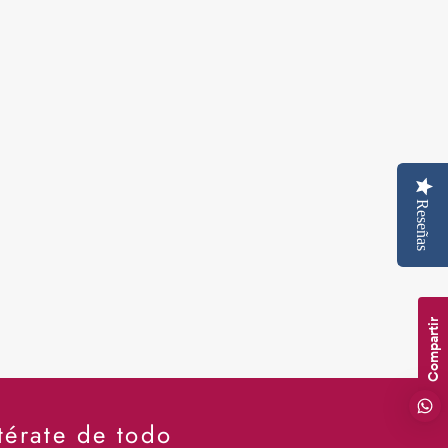
Reseñas
Compartir
térate de todo