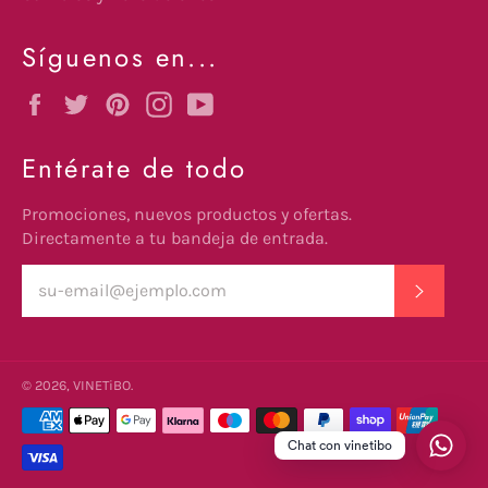
Síguenos en...
Facebook
Twitter
Pinterest
Instagram
YouTube
Entérate de todo
Promociones, nuevos productos y ofertas.
Directamente a tu bandeja de entrada.
SUSCRI
© 2026,
VINETiBO
.
undefine
Métodos
de
Chat con vinetibo
pago
und