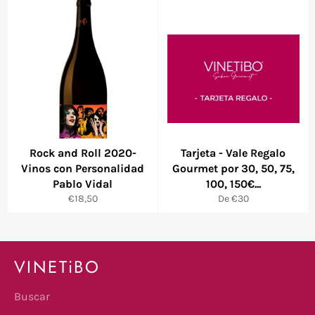
Rock and Roll 2020-
Tarjeta - Vale Regalo
Vinos con Personalidad
Gourmet por 30, 50, 75,
Pablo Vidal
100, 150€...
Precio
€18,50
De €30
habitual
VINETiBO
Buscar