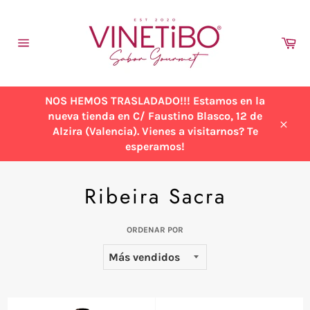
Ir
directamente
al
Ca
contenido
Navegación
NOS HEMOS TRASLADADO!!! Estamos en la
nueva tienda en C/ Faustino Blasco, 12 de
Alzira (Valencia). Vienes a visitarnos? Te
Cerra
esperamos!
Ribeira Sacra
ORDENAR POR