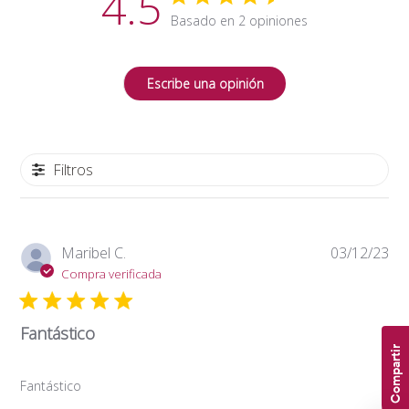
4.5
Basado en 2 opiniones
Escribe una opinión
Filtros
Fe
Maribel C.
03/12/23
de
Compra verificada
pub
Fantástico
Compartir
Fantástico