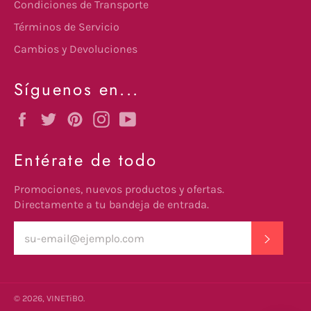
Condiciones de Transporte
Términos de Servicio
Cambios y Devoluciones
Síguenos en...
Facebook
Twitter
Pinterest
Instagram
YouTube
Entérate de todo
Promociones, nuevos productos y ofertas.
Directamente a tu bandeja de entrada.
SUSCRI
© 2026,
VINETiBO
.
undefine