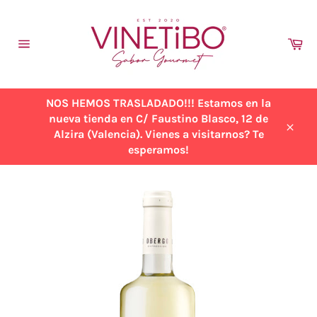
Ir
directamente
al
Ca
contenido
Navegación
NOS HEMOS TRASLADADO!!! Estamos en la
nueva tienda en C/ Faustino Blasco, 12 de
Alzira (Valencia). Vienes a visitarnos? Te
Cerra
esperamos!