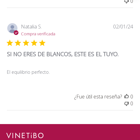
0
Fe
Natalia S.
02/01/24
de
Compra verificada
pub
SI NO ERES DE BLANCOS, ESTE ES EL TUYO.
El equilibrio perfecto.
¿Fue útil esta reseña?
0
0
VINETiBO