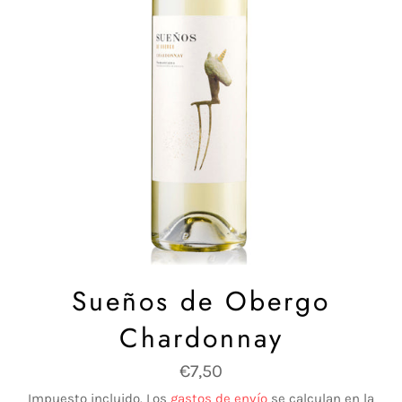
Sueños de Obergo
Chardonnay
Precio
€7,50
habitual
Impuesto incluido. Los
gastos de envío
se calculan en la