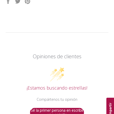
Compartir
Tuitear
Pinear
en
en
en
Facebook
Twitter
Pinterest
Opiniones de clientes
¡Estamos buscando estrellas!
Compártenos tu opinión
Compartir
Sé la primer persona en escribir