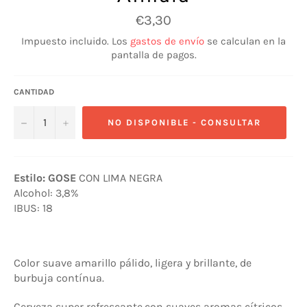
Precio
€3,30
habitual
Impuesto incluido. Los
gastos de envío
se calculan en la
pantalla de pagos.
CANTIDAD
−
+
NO DISPONIBLE - CONSULTAR
Estilo: GOSE
CON LIMA NEGRA
Alcohol:
3,8%
IBUS:
18
Color suave amarillo pálido, ligera y brillante, de
burbuja contínua.
Cerveza super refrescante,con suaves aromas cítricos