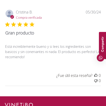
Fe
Cristina B.
05/30/24
de
Compra verificada
pub
Gran producto
Compartir
Está increiblemente bueno y si lees los ingredientes son
basicos y sin conervantes ni nada. El producto es perfecto! Lo
recomiendo!
¿Fue útil esta reseña?
0
0
VINETiBO