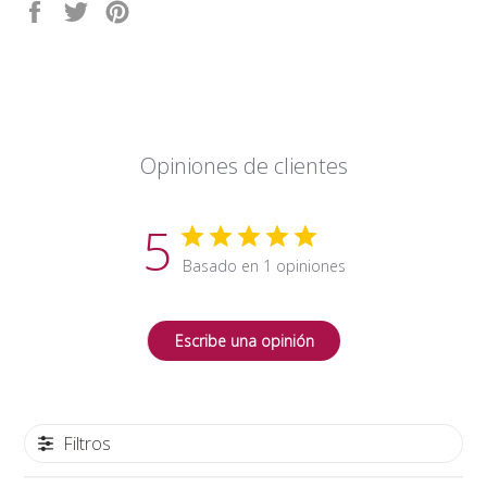
Compartir
Tuitear
Pinear
en
en
en
Facebook
Twitter
Pinterest
Opiniones de clientes
5
Basado en 1 opiniones
Escribe una opinión
Filtros