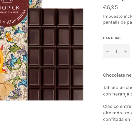
Precio
€6,95
habitual
Impuesto incl
pantalla de pa
CANTIDAD
−
+
Chocolate ne
Tableta de ch
con naranja 
Clásico entre
almendra mar
confitada en 