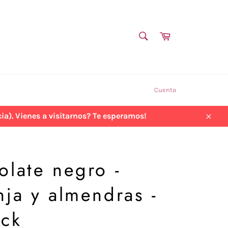
BUSCAR
Carrito
Buscar
Cuenta
a). Vienes a visitarnos? Te esperamos!
Cerra
olate negro -
ja y almendras -
ick