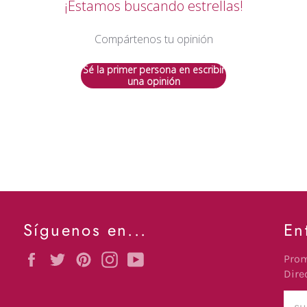
¡Estamos buscando estrellas!
Compártenos tu opinión
Sé la primer persona en escribir
una opinión
Síguenos en...
En
Facebook
Twitter
Pinterest
Instagram
YouTube
Prom
Dire