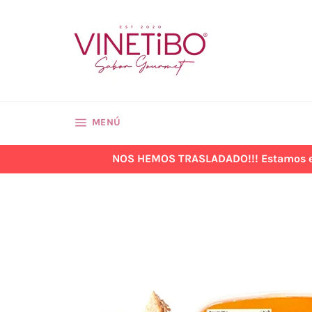
Ir
directamente
al
contenido
NAVEGACIÓN
MENÚ
NOS HEMOS TRASLADADO!!! Estamos en la