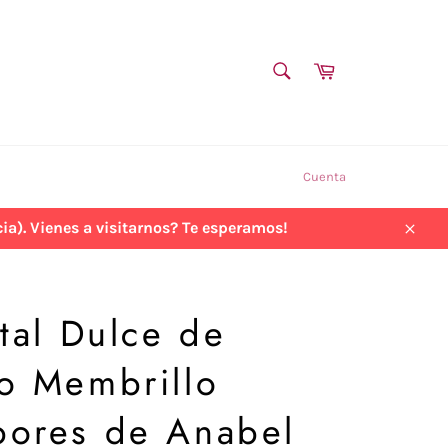
BUSCAR
Carrito
Buscar
Cuenta
a). Vienes a visitarnos? Te esperamos!
Cerra
stal Dulce de
po Membrillo
bores de Anabel