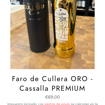
Faro de Cullera ORO -
Cassalla PREMIUM
Precio
€69,00
habitual
Impuesto incluido. Los
gastos de envío
se calculan en la