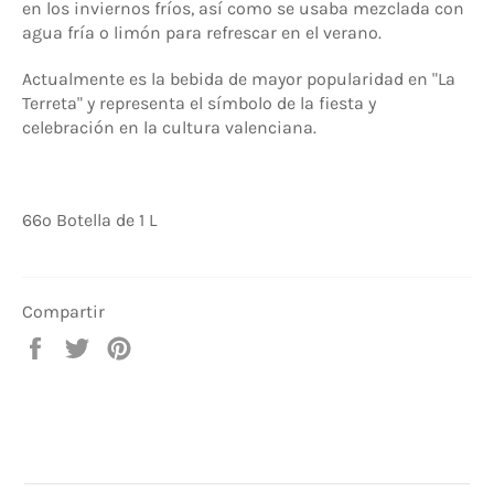
en los inviernos fríos, así como se usaba mezclada con
agua fría o limón para refrescar en el verano.
Actualmente es la bebida de mayor popularidad en "La
Terreta" y representa el símbolo de la fiesta y
celebración en la cultura valenciana.
66º Botella de 1 L
Compartir
Compartir
Tuitear
Pinear
en
en
en
Facebook
Twitter
Pinterest