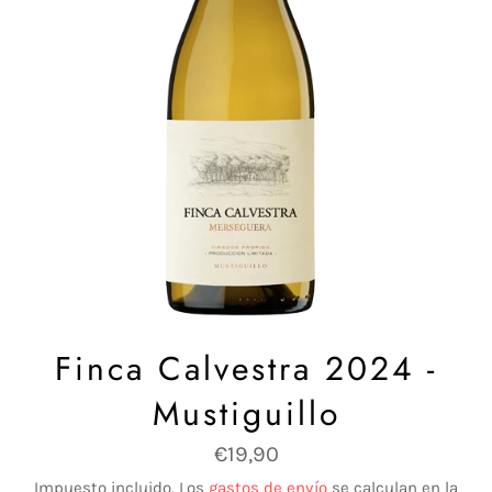
Finca Calvestra 2024 -
Mustiguillo
Precio
€19,90
habitual
Impuesto incluido. Los
gastos de envío
se calculan en la