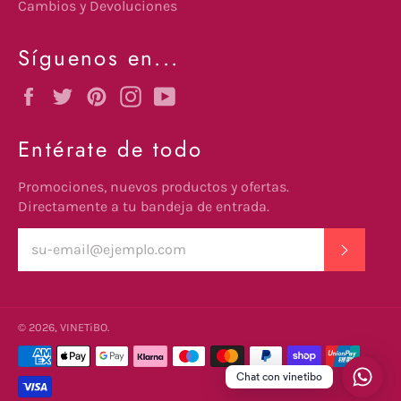
Cambios y Devoluciones
Síguenos en...
Facebook
Twitter
Pinterest
Instagram
YouTube
Entérate de todo
Promociones, nuevos productos y ofertas.
Directamente a tu bandeja de entrada.
SUSCRI
© 2026,
VINETiBO
.
undefine
Métodos
de
Chat con vinetibo
pago
und