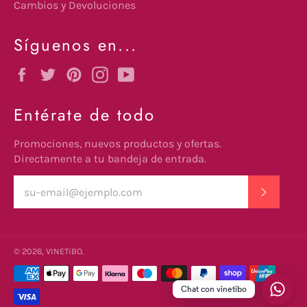
Cambios y Devoluciones
Síguenos en...
Facebook
Twitter
Pinterest
Instagram
YouTube
Entérate de todo
Promociones, nuevos productos y ofertas.
Directamente a tu bandeja de entrada.
SUSCRI
© 2026,
VINETiBO
.
undefine
Métodos
de
Chat con vinetibo
pago
und