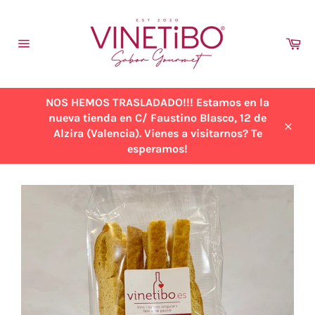
Ir
directamente
al
Ca
contenido
Navegación
NOS HEMOS TRASLADADO!!! Estamos en la
nueva tienda en C/ Faustino Blasco, 12 de
Alzira (Valencia). Vienes a visitarnos? Te
Cerra
esperamos!