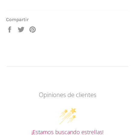
Compartir
Compartir
Tuitear
Pinear
en
en
en
Facebook
Twitter
Pinterest
Opiniones de clientes
¡Estamos buscando estrellas!