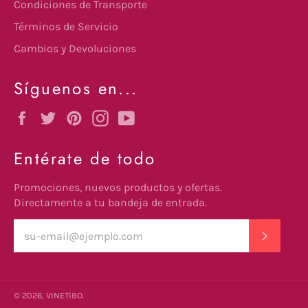
Condiciones de Transporte
Términos de Servicio
Cambios y Devoluciones
Síguenos en...
Facebook
Twitter
Pinterest
Instagram
YouTube
Entérate de todo
Promociones, nuevos productos y ofertas.
Directamente a tu bandeja de entrada.
SUSCRI
© 2026,
VINETiBO
.
undefine