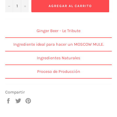
−
+
AGREGAR AL CARRITO
Ginger Beer - Le Tribute
Ingrediente ideal para hacer un MOSCOW MULE.
Ingredientes Naturales
Proceso de Producción
Compartir
Compartir
Tuitear
Pinear
en
en
en
Facebook
Twitter
Pinterest