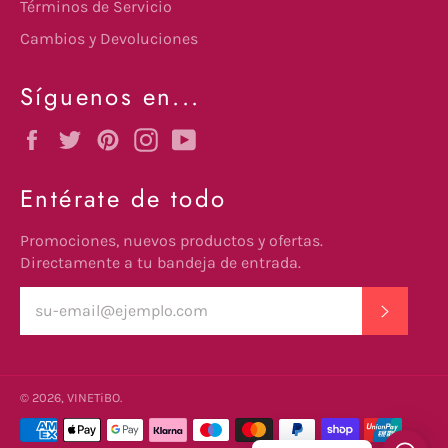
Términos de Servicio
Cambios y Devoluciones
Síguenos en...
Facebook
Twitter
Pinterest
Instagram
YouTube
Entérate de todo
Promociones, nuevos productos y ofertas.
Directamente a tu bandeja de entrada.
SUSCRI
© 2026,
VINETiBO
.
undefine
Métodos
de