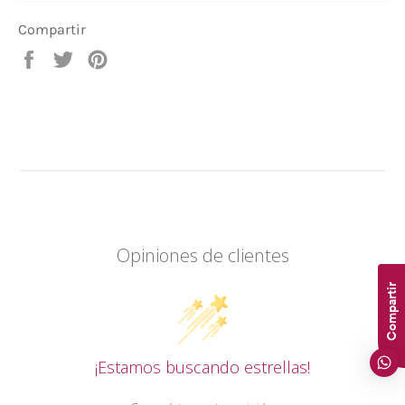
Compartir
Compartir
Tuitear
Pinear
en
en
en
Facebook
Twitter
Pinterest
Opiniones de clientes
Compartir
¡Estamos buscando estrellas!