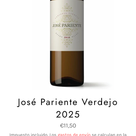
José Pariente Verdejo
2025
Precio
€11,50
habitual
Impuesto incluido. Los
gastos de envío
se calculan en la