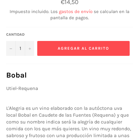
Precio
€14,50
habitual
Impuesto incluido. Los
gastos de envío
se calculan en la
pantalla de pagos.
CANTIDAD
−
+
AGREGAR AL CARRITO
Bobal
Utiel-Requena
L'Alegria es un vino elaborado con la autóctona uva
local Bobal en Caudete de las Fuentes (Requena) y que
como su nombre indica será la alegría de cualquier
comida con los que más quieres. Un vino muy redondo,
sabroso y frutoso con una producción limitada a unas