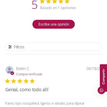
5
Basado en 1 opiniones
Escribe una opinión
Filtros
Fe
Belén C.
06/18/24
Compartir
de
Compra verificada
pub
Genial, como todo allí
Panes tipo rosquilleta, ligeros e ideales para dipear