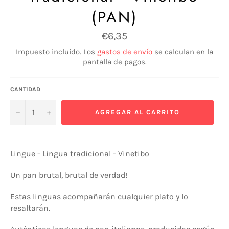
(PAN)
Precio
€6,35
habitual
Impuesto incluido. Los
gastos de envío
se calculan en la
pantalla de pagos.
CANTIDAD
−
+
AGREGAR AL CARRITO
Lingue - Lingua tradicional - Vinetibo
Un pan brutal, brutal de verdad!
Estas linguas acompañarán cualquier plato y lo
resaltarán.