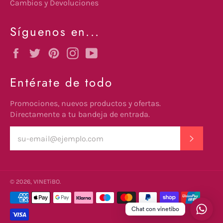
Cambios y Devoluciones
Síguenos en...
Facebook
Twitter
Pinterest
Instagram
YouTube
Entérate de todo
Promociones, nuevos productos y ofertas.
Directamente a tu bandeja de entrada.
SUSCRI
© 2026,
VINETiBO
.
undefine
Métodos
de
Chat con vinetibo
pago
und