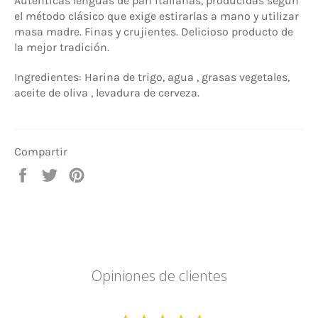
Auténticas lenguas de pan italianas, producidas según
el método clásico que exige estirarlas a mano y utilizar
masa madre. Finas y crujientes. Delicioso producto de
la mejor tradición.
Ingredientes: Harina de trigo, agua , grasas vegetales,
aceite de oliva , levadura de cerveza.
Compartir
Compartir
Tuitear
Pinear
en
en
en
Facebook
Twitter
Pinterest
Opiniones de clientes