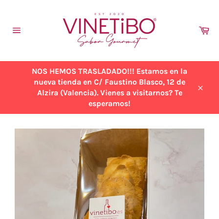
Ir
directamente
al
Ca
contenido
Navegación
NOS HEMOS TRASLADADO!!! Estamos en la
nueva tienda en C/ Faustino Blasco, 12 de
Alzira (Valencia). Vienes a visitarnos? Te
Cerra
esperamos!