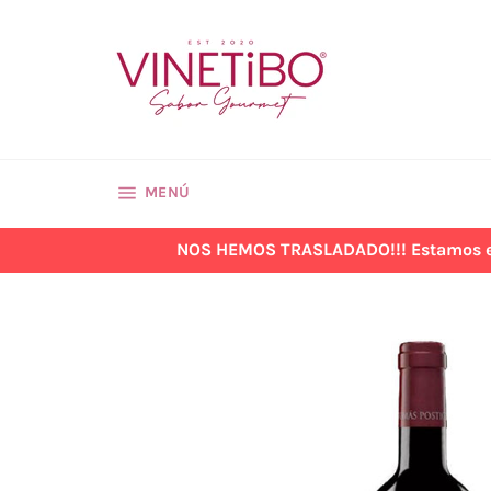
Ir
directamente
al
contenido
NAVEGACIÓN
MENÚ
NOS HEMOS TRASLADADO!!! Estamos en la