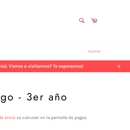
BUSCAR
Carrito
Buscar
Cuenta
a). Vienes a visitarnos? Te esperamos!
Cerra
igo - 3er año
de envío
se calculan en la pantalla de pagos.