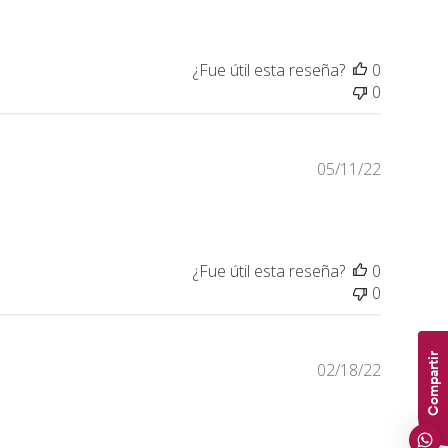
publicaci
¿Fue útil esta reseña?
0
0
Fecha
05/11/22
de
publicaci
¿Fue útil esta reseña?
0
0
Compartir
Fecha
02/18/22
de
publicaci