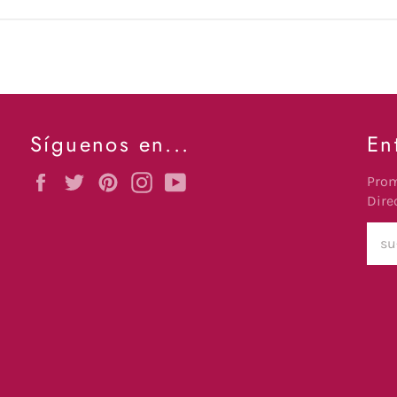
Síguenos en...
En
Facebook
Twitter
Pinterest
Instagram
YouTube
Prom
Dire