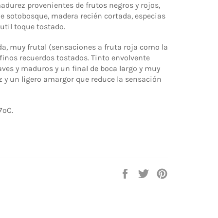
durez provenientes de frutos negros y rojos,
 de sotobosque, madera recién cortada, especias
util toque tostado.
a, muy frutal (sensaciones a fruta roja como la
 finos recuerdos tostados. Tinto envolvente
aves y maduros y un final de boca largo y muy
z y un ligero amargor que reduce la sensación
7ºC.
Compartir
Tuitear
Pinear
en
en
en
Facebook
Twitter
Pinterest