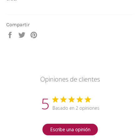
Compartir
Compartir
Tuitear
Pinear
en
en
en
Facebook
Twitter
Pinterest
Opiniones de clientes
5
Basado en 2 opiniones
Escribe una opinión