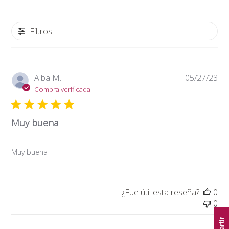
Filtros
Fe
Alba M.
05/27/23
de
Compra verificada
pub
Muy buena
Muy buena
¿Fue útil esta reseña?
0
0