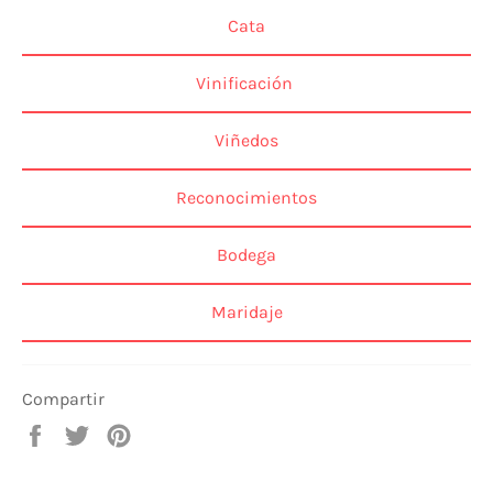
Cata
Vinificación
Viñedos
Reconocimientos
Bodega
Maridaje
Compartir
Compartir
Tuitear
Pinear
en
en
en
Facebook
Twitter
Pinterest