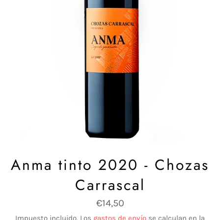
Anma tinto 2020 - Chozas
Carrascal
Precio
€14,50
habitual
Impuesto incluido. Los
gastos de envío
se calculan en la