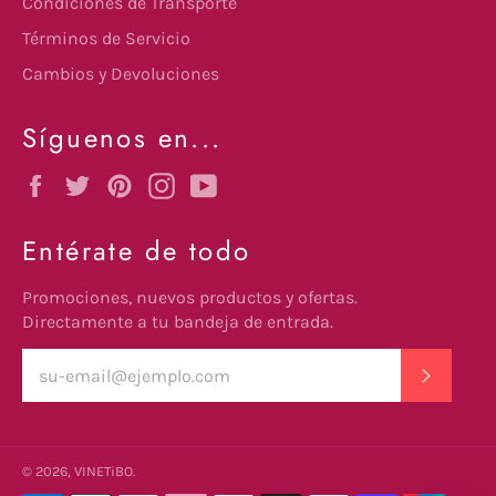
Condiciones de Transporte
Términos de Servicio
Cambios y Devoluciones
Síguenos en...
Facebook
Twitter
Pinterest
Instagram
YouTube
Entérate de todo
Promociones, nuevos productos y ofertas.
Directamente a tu bandeja de entrada.
SUSCRI
© 2026,
VINETiBO
.
undefine
Métodos