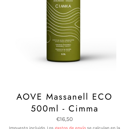
AOVE Massanell ECO
500ml - Cimma
Precio
€16,50
habitual
Impuesto incluido. Los
gastos de envío
se calculan en la