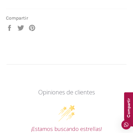
Compartir
Compartir
Tuitear
Pinear
en
en
en
Facebook
Twitter
Pinterest
Opiniones de clientes
Compartir
¡Estamos buscando estrellas!