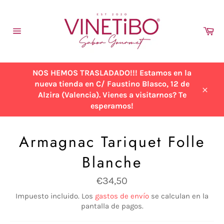
Ir
directamente
al
Ca
contenido
Navegación
NOS HEMOS TRASLADADO!!! Estamos en la
nueva tienda en C/ Faustino Blasco, 12 de
Alzira (Valencia). Vienes a visitarnos? Te
Cerra
esperamos!
Armagnac Tariquet Folle
Blanche
Precio
€34,50
habitual
Impuesto incluido. Los
gastos de envío
se calculan en la
pantalla de pagos.