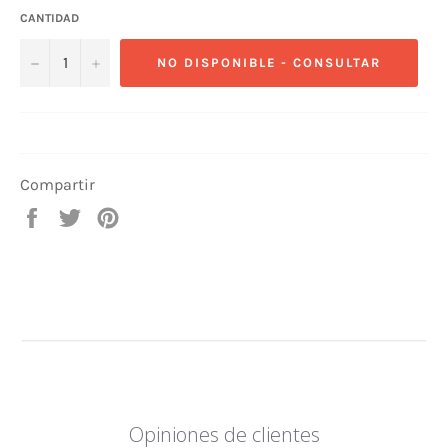
CANTIDAD
−
+
NO DISPONIBLE - CONSULTAR
Compartir
Compartir
Tuitear
Pinear
en
en
en
Facebook
Twitter
Pinterest
Opiniones de clientes