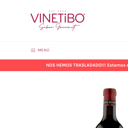
Ir
directamente
al
contenido
NAVEGACIÓN
MENÚ
NOS HEMOS TRASLADADO!!! Estamos en la