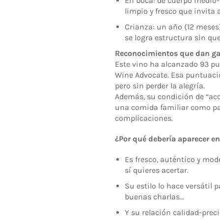
En boca: de cuerpo medio-a
limpio y fresco que invita a
Crianza: un año (12 meses) 
se logra estructura sin qu
Reconocimientos que dan ga
Este vino ha alcanzado 93 pun
Wine Advocate. Esa puntuació
pero sin perder la alegría.
Además, su condición de “acce
una comida familiar como par
complicaciones.
¿Por qué debería aparecer en
Es fresco, auténtico y mod
sí quieres acertar.
Su estilo lo hace versátil 
buenas charlas…
Y su relación calidad-pre