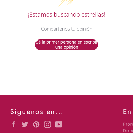
¡Estamos buscando estrellas!
Compártenos tu opinión
Sé la primer persona en escribir
una opinión
Síguenos en...
En
Facebook
Twitter
Pinterest
Instagram
YouTube
Prom
Dire