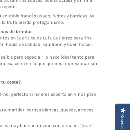
lto, taninos suaves, buena acidez y un final
 repetir.
en roble francés usado, fudres y barricas. Así
e la fruta pierda protagonismo.
nas de brindar
tos en la crítica de Luis Gutiérrez para The
n habla de calidad, equilibrio y buen hacer…
sible pero especial” lo hace ideal tanto para
a esa cena en la que quieres impresionar sin
 tu cesta?
erno: perfecto si no eres experto en vinos pero
para maridar: carnes blancas, quesos, arroces,
Reseñas
cio es muy buena: un vino con alma de “gran”