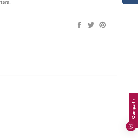
tera.
Compartir
Tuitear
Pinear
en
en
en
Facebook
Twitter
Pinterest
Compartir