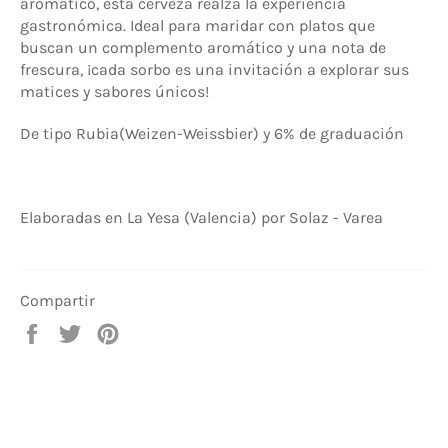
aromático, esta cerveza realza la experiencia
gastronómica. Ideal para maridar con platos que
buscan un complemento aromático y una nota de
frescura, ¡cada sorbo es una invitación a explorar sus
matices y sabores únicos!
De tipo Rubia(
Weizen-Weissbier
) y 6% de graduación
Elaboradas en La Yesa (Valencia) por
Solaz - Varea
Compartir
Compartir
Tuitear
Pinear
en
en
en
Facebook
Twitter
Pinterest