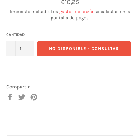
Precio
€10,25
habitual
Impuesto incluido. Los
gastos de envío
se calculan en la
pantalla de pagos.
CANTIDAD
−
+
NO DISPONIBLE - CONSULTAR
Compartir
Compartir
Tuitear
Pinear
en
en
en
Facebook
Twitter
Pinterest