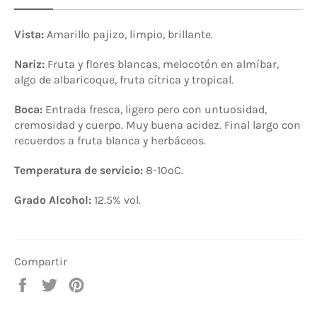
Vista:
Amarillo pajizo, limpio, brillante.
Nariz:
Fruta y flores blancas, melocotón en almíbar,
algo de albaricoque, fruta cítrica y tropical.
Boca:
Entrada fresca, ligero pero con untuosidad,
cremosidad y cuerpo. Muy buena acidez. Final largo con
recuerdos a fruta blanca y herbáceos.
Temperatura de servicio:
8-10
ºC.
Grado Alcohol:
12.5% vol
.
Compartir
Compartir
Tuitear
Pinear
en
en
en
Facebook
Twitter
Pinterest