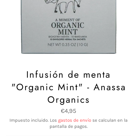
Infusión de menta
"Organic Mint" - Anassa
Organics
Precio
€4,95
habitual
Impuesto incluido. Los
gastos de envío
se calculan en la
pantalla de pagos.