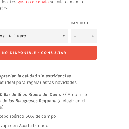
uido. Los
gastos de envío
se calculan en la
gos.
CANTIDAD
−
+
NO DISPONIBLE - CONSULTAR
precian la calidad sin estridencias.
t ideal para regalar estas navidades.
Cillar de Silos Ribera del Duero
//
Vino tinto
 de los Balaguese
s Requena
(a
elegir
en el
e)
cebo ibérico 50% de campo
veja con Aceite trufado