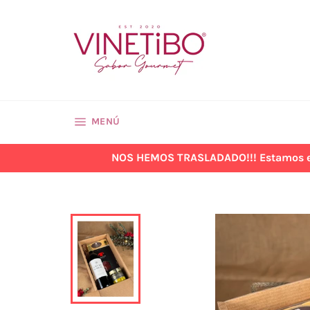
Ir
directamente
al
contenido
NAVEGACIÓN
MENÚ
NOS HEMOS TRASLADADO!!! Estamos en la