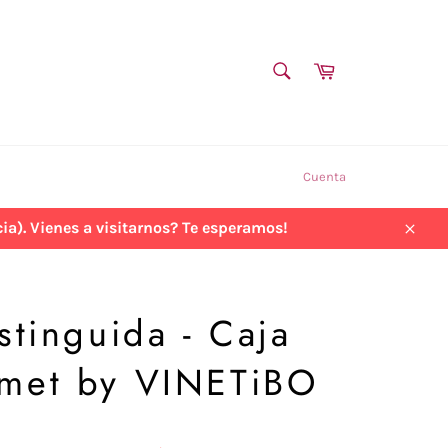
BUSCAR
Carrito
Buscar
Cuenta
a). Vienes a visitarnos? Te esperamos!
Cerra
stinguida - Caja
met by VINETiBO