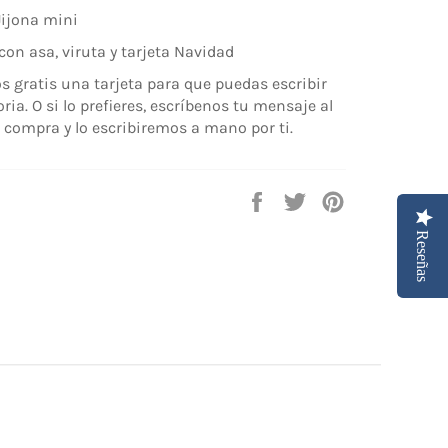
Jijona mini
con asa, viruta y tarjeta Navidad
 gratis una tarjeta para que puedas escribir
ria. O si lo prefieres, escríbenos tu mensaje al
la compra y lo escribiremos a mano por ti.
Compartir
Tuitear
Pinear
en
en
en
Reseñas
Facebook
Twitter
Pinterest