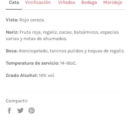
Cata
Vinificación
Viñedos
Bodega
Maridaje
Vista:
Rojo cereza.
Nariz:
Fruta
roja, regaliz, cacao, balsámicos, especias
varias y notas de ahumados.
Boca:
Aterciopelado, taninos pulidos y toques de regaliz.
Temperatura de servicio:
14-16ºC.
Grado Alcohol:
14% vol
.
Compartir
Compartir
Tuitear
Pinear
en
en
en
Facebook
Twitter
Pinterest