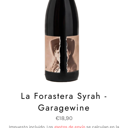
La Forastera Syrah -
Garagewine
Precio
€18,90
habitual
Impuesto incluido. Los
gastos de envío
se calculan en la