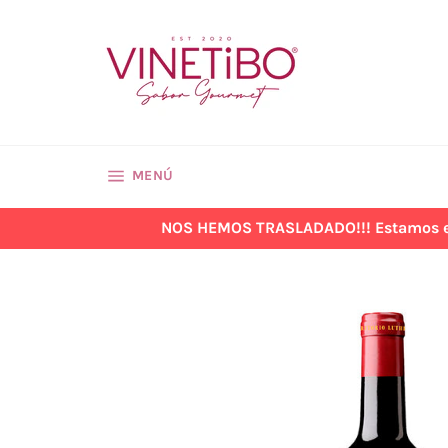
Ir
directamente
al
contenido
NAVEGACIÓN
MENÚ
NOS HEMOS TRASLADADO!!! Estamos en la