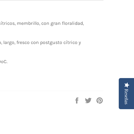
ítricos, membrillo, con gran floralidad,
, largo, fresco con postgusto cítrico y
0ºC.
Reseñas
Compartir
Tuitear
Pinear
en
en
en
Facebook
Twitter
Pinterest