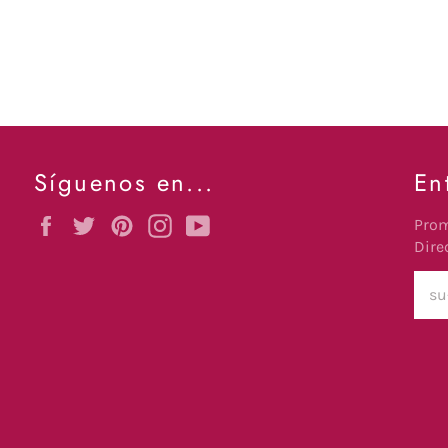
Síguenos en...
En
Facebook
Twitter
Pinterest
Instagram
YouTube
Prom
Dire