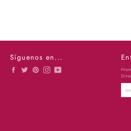
Síguenos en...
En
Facebook
Twitter
Pinterest
Instagram
YouTube
Prom
Dire