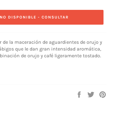
NO DISPONIBLE - CONSULTAR
ir de la maceración de aguardientes de orujo y
rábigos que le dan gran intensidad aromática,
nación de orujo y café ligeramente tostado.
Compartir
Tuitear
Pinear
en
en
en
Facebook
Twitter
Pinterest