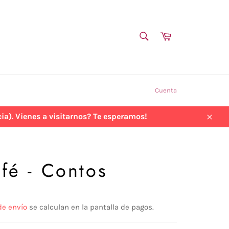
BUSCAR
Carrito
Buscar
Cuenta
a). Vienes a visitarnos? Te esperamos!
Cerra
fé - Contos
de envío
se calculan en la pantalla de pagos.