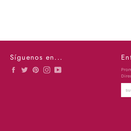
Síguenos en...
En
Facebook
Twitter
Pinterest
Instagram
YouTube
Prom
Dire