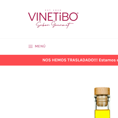
Ir
directamente
al
contenido
NAVEGACIÓN
MENÚ
NOS HEMOS TRASLADADO!!! Estamos en la