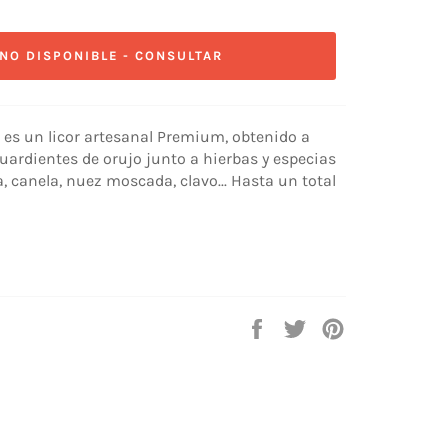
NO DISPONIBLE - CONSULTAR
s es un licor artesanal Premium, obtenido a
uardientes de orujo junto a hierbas y especias
a, canela, nuez moscada, clavo... Hasta un total
Compartir
Tuitear
Pinear
en
en
en
Facebook
Twitter
Pinterest