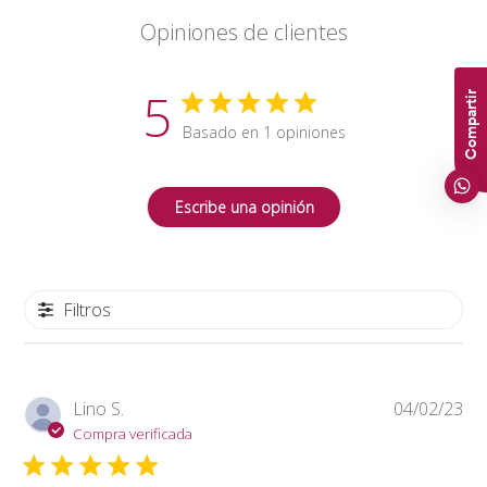
Opiniones de clientes
5
Compartir
Basado en 1 opiniones
Escribe una opinión
Filtros
Fe
Lino S.
04/02/23
de
Compra verificada
pub