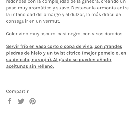
redondea con la complejidad de la ginebra, creando un
paso muy aromático y suave. Destacar la armonía entre
la intensidad del amargo y el dulzor, lo más difícil de
conseguir en un vermut.
Color vino muy oscuro, casi negro, con visos dorados.
Servir frío en vaso corto o copa de vino, con grandes
piedras de hielo y un twist cítrico (mejor pomelo o, en
su defecto, naranja). Al gusto se pueden añadir
aceitunas sin relleno.
Compartir
Compartir
Tuitear
Pinear
en
en
en
Facebook
Twitter
Pinterest