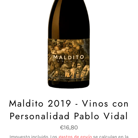
Maldito 2019 - Vinos con
Personalidad Pablo Vidal
Precio
€16,80
habitual
Impuesto incluido. Los
gastos de envío
se calculan en la