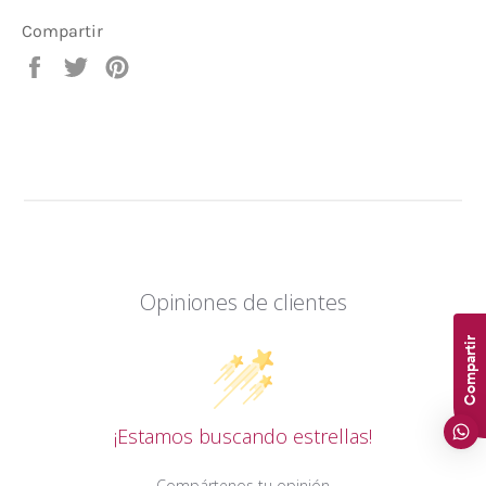
Compartir
Compartir
Tuitear
Pinear
en
en
en
Facebook
Twitter
Pinterest
Opiniones de clientes
Compartir
¡Estamos buscando estrellas!
Compártenos tu opinión