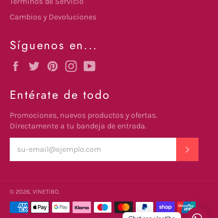
Términos de Servicio
Cambios y Devoluciones
Síguenos en...
Facebook
Twitter
Pinterest
Instagram
YouTube
Entérate de todo
Promociones, nuevos productos y ofertas.
Directamente a tu bandeja de entrada.
SUSCRI
© 2026,
VINETiBO
.
undefine
Métodos
de