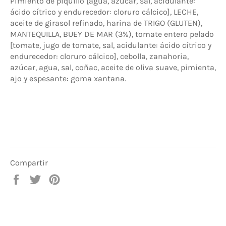
Pimiento de piquillo [agua, azúcar, sal, acidulante:
ácido cítrico y endurecedor: cloruro cálcico], LECHE,
aceite de girasol refinado, harina de TRIGO (GLUTEN),
MANTEQUILLA, BUEY DE MAR (3%), tomate entero pelado
[tomate, jugo de tomate, sal, acidulante: ácido cítrico y
endurecedor: cloruro cálcico], cebolla, zanahoria,
azúcar, agua, sal, coñac, aceite de oliva suave, pimienta,
ajo y espesante: goma xantana.
Compartir
Compartir
Tuitear
Pinear
en
en
en
Facebook
Twitter
Pinterest