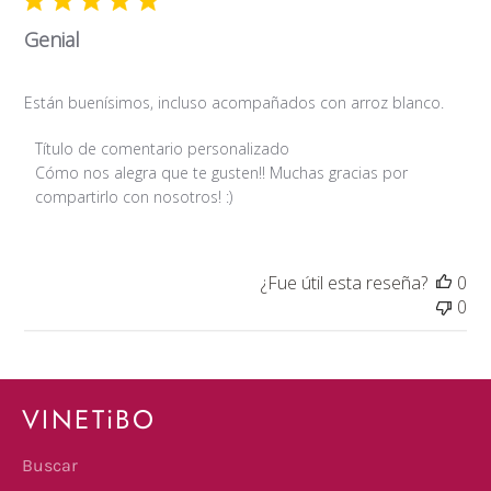
Genial
Están buenísimos, incluso acompañados con arroz blanco.
Comentarios del propietario de la tienda sobre la revisión 
Título de comentario personalizado
Cómo nos alegra que te gusten!! Muchas gracias por 
compartirlo con nosotros! :)
¿Fue útil esta reseña?
0
0
VINETiBO
Buscar