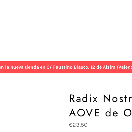
 nueva tienda en C/ Faustino Blasco, 12 de Alzira (Valenci
Radix Nost
AOVE de Ol
Precio
€23,50
habitual