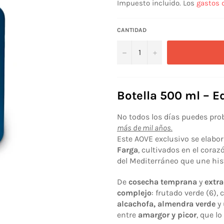
Impuesto incluido. Los
gastos 
CANTIDAD
−
+
Botella 500 ml – E
No todos los días puedes pro
más de mil años.
Este AOVE exclusivo se elabor
Farga
, cultivados en el coraz
del Mediterráneo que une hist
De
cosecha temprana
y
extra
complejo
: frutado verde (6)
alcachofa, almendra verde
y 
entre
amargor y picor
, que l