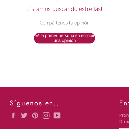
¡Estamos buscando estrellas!
Compártenos tu opinión
Sé la primer persona en escribir
una opinión
Síguenos en...
En
Facebook
Twitter
Pinterest
Instagram
YouTube
Prom
Dire