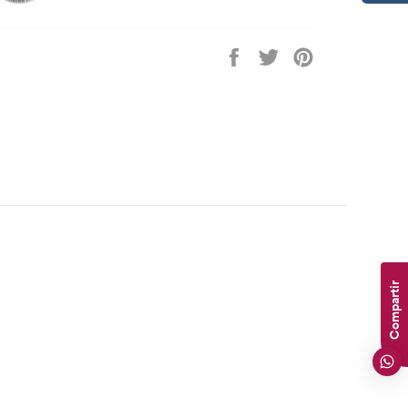
Compartir
Tuitear
Pinear
en
en
en
Facebook
Twitter
Pinterest
Compartir