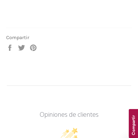
Compartir
Compartir
Tuitear
Pinear
en
en
en
Facebook
Twitter
Pinterest
Opiniones de clientes
Compartir