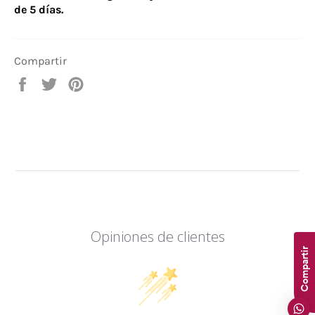
de 5 días.
Compartir
Compartir
Tuitear
Pinear
en
en
en
Facebook
Twitter
Pinterest
Opiniones de clientes
Compartir