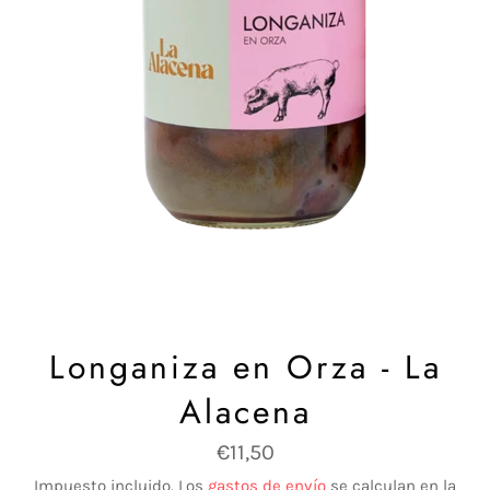
Longaniza en Orza - La
Alacena
Precio
€11,50
habitual
Impuesto incluido. Los
gastos de envío
se calculan en la