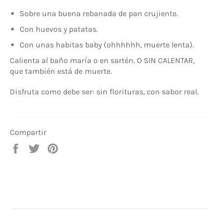
Sobre una buena rebanada de pan crujiente.
Con huevos y patatas.
Con unas habitas baby (ohhhhhh, muerte lenta).
Calienta al baño maría o en sartén. O SIN CALENTAR,
que también está de muerte.
Disfruta como debe ser: sin florituras, con sabor real.
Compartir
Compartir
Tuitear
Pinear
en
en
en
Facebook
Twitter
Pinterest